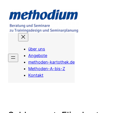
Zum
Inhalt
springen
über uns
Angebote
methoden-kartothek.de
Methoden-A-bis-Z
Kontakt