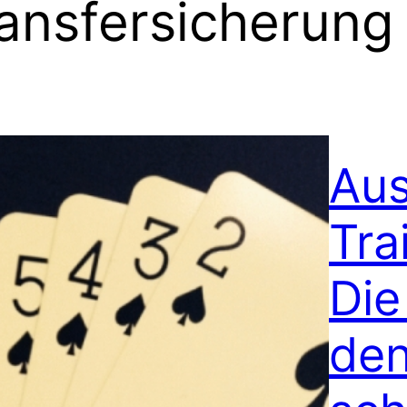
ansfersicherung
Aus
Tra
Die
den