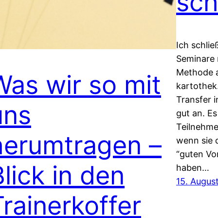
sch
Ich schlie
Seminare 
Methode a
Was wir so mit
kartothek
Transfer 
uns
gut an. Es
Teilnehme
herumtragen –
wenn sie 
“guten Vor
Blick in den
haben…
15. Augus
Trainerkoffer