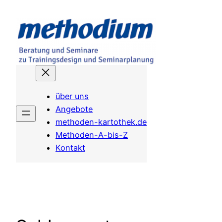
Zum
Inhalt
springen
über uns
Angebote
methoden-kartothek.de
Methoden-A-bis-Z
Kontakt