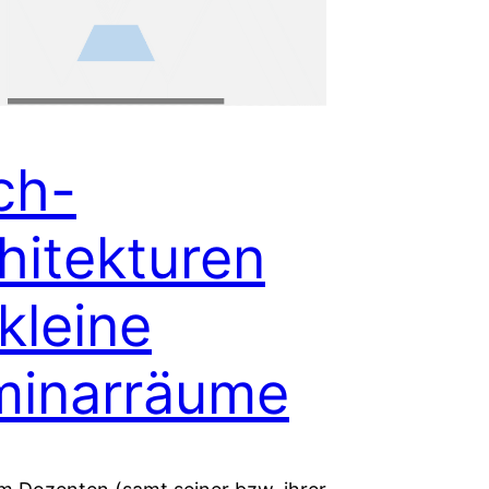
ch-
hitekturen
 kleine
minarräume