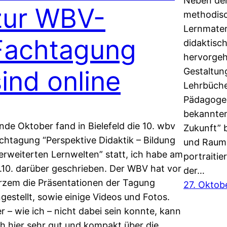
Neben dem
zur WBV-
methodis
Lernmateri
Fachtagung
didaktisc
hervorgeh
sind online
Gestaltun
Lehrbüche
Pädagogen
bekannten
de Oktober fand in Bielefeld die 10. wbv
Zukunft” 
chtagung “Perspektive Didaktik – Bildung
und Rauma
 erweiterten Lernwelten” statt, ich habe am
portraitie
.10. darüber geschrieben. Der WBV hat vor
der…
rzem die Präsentationen der Tagung
27. Oktob
ngestellt, sowie einige Videos und Fotos.
r – wie ich – nicht dabei sein konnte, kann
ch hier sehr gut und kompakt über die