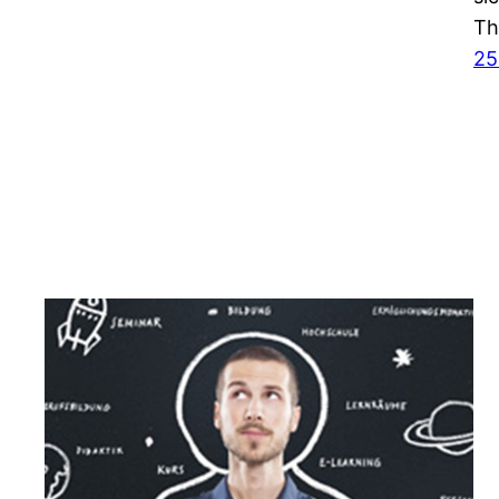
Th
25