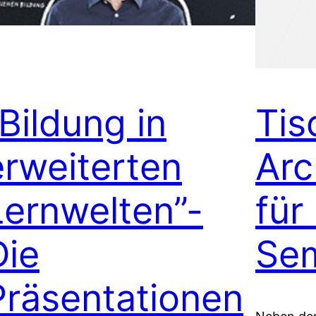
“Bildung in
Tis
erweiterten
Arc
Lernwelten”-
für
Die
Se
Präsentationen