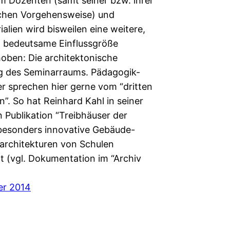
 Dozenten (samt seiner bzw. ihrer
chen Vorgehensweise) und
alien wird bisweilen eine weitere,
h bedeutsame Einflussgröße
oben: Die architektonische
g des Seminarraums. Pädagogik-
r sprechen hier gerne vom “dritten
”. So hat Reinhard Kahl in seiner
 Publikation “Treibhäuser der
besonders innovative Gebäude-
rchitekturen von Schulen
rt (vgl. Dokumentation im “Archiv
er 2014