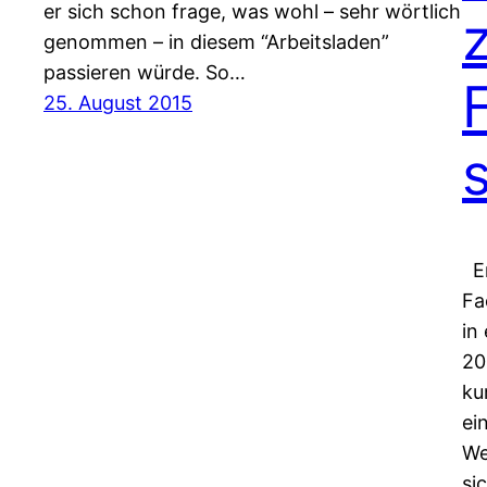
er sich schon frage, was wohl – sehr wörtlich
genommen – in diesem “Arbeitsladen”
passieren würde. So…
25. August 2015
En
Fa
in
20
ku
ei
We
si