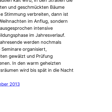
ußen kalt wird, in den Straßen die
tten und geschmückten Bäume
he Stimmung verbreiten, dann ist
 Weihnachten im Anflug, sondern
 ausgesprochen intensive
Bildungsphase im Jahresverlauf.
Jahresende werden nochmals
 Seminare organisiert,
iten gewälzt und Prüfung
enen. In den warm geheizten
tsräumen wird bis spät in die Nacht
mber 2013