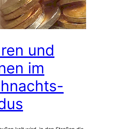
ren und
nen im
hnachts-
dus