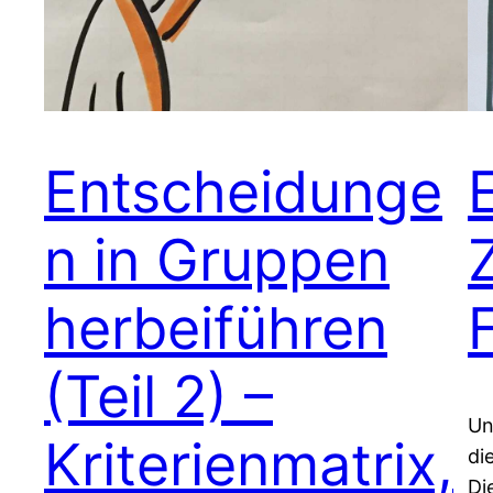
Entscheidunge
n in Gruppen
herbeiführen
(Teil 2) –
Un
Kriterienmatrix,
di
Di