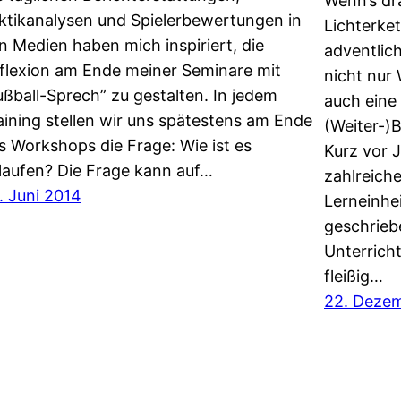
Wenn’s dra
ktikanalysen und Spielerbewertungen in
Lichterke
n Medien haben mich inspiriert, die
adventlic
flexion am Ende meiner Seminare mit
nicht nur
ußball-Sprech” zu gestalten. In jedem
auch eine
aining stellen wir uns spätestens am Ende
(Weiter-)
s Workshops die Frage: Wie ist es
Kurz vor 
laufen? Die Frage kann auf…
zahlreiche
. Juni 2014
Lerneinhe
geschrieb
Unterrich
fleißig…
22. Deze