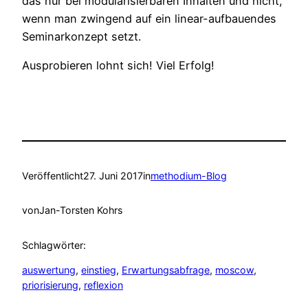
das nur bei modularisierbaren Inhalten und nicht,
wenn man zwingend auf ein linear-aufbauendes
Seminarkonzept setzt.
Ausprobieren lohnt sich! Viel Erfolg!
Veröffentlicht
27. Juni 2017
in
methodium-Blog
von
Jan-Torsten Kohrs
Schlagwörter:
auswertung
, 
einstieg
, 
Erwartungsabfrage
, 
moscow
, 
priorisierung
, 
reflexion