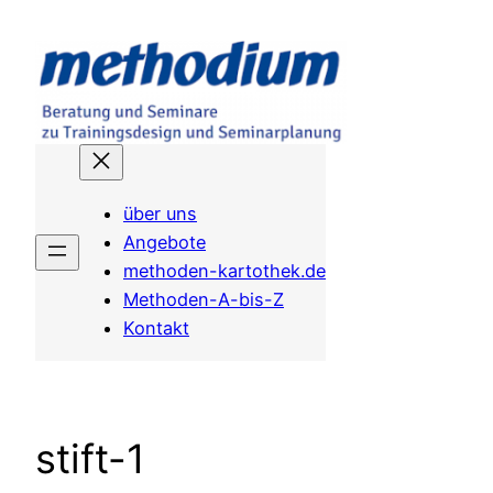
Zum
Inhalt
springen
über uns
Angebote
methoden-kartothek.de
Methoden-A-bis-Z
Kontakt
stift-1