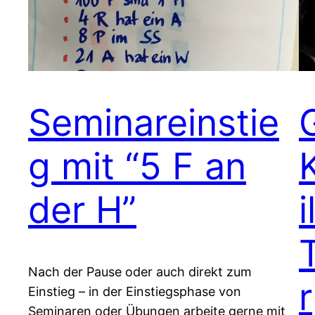
Seminareinstie
g mit “5 F an
der H”
i
Nach der Pause oder auch direkt zum
r
Einstieg – in der Einstiegsphase von
Seminaren oder Übungen arbeite gerne mit