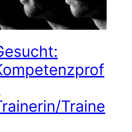
Gesucht:
Kompetenzprof
l
Trainerin/Traine