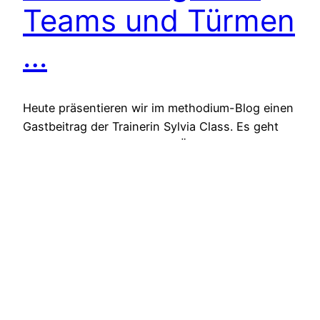
Teams und Türmen
…
Heute präsentieren wir im methodium-Blog einen
Gastbeitrag der Trainerin Sylvia Class. Es geht
um Teams und Türme – eine Übung die wir auch
gerne einsetzen und die bei den Teilnehmern
immer viel spielerische Energie freisetzt! Von
Teams und Türmen … (Sylvia Class, cokreativ
Nürtingen, www.cokreativ.de) Dass die allseits
bekannte Turmbau-Übung nicht nur fürs…
25. April 2014