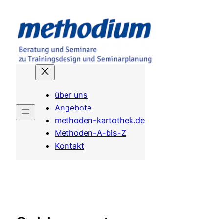
Zum
Inhalt
springen
über uns
Angebote
methoden-kartothek.de
Methoden-A-bis-Z
Kontakt