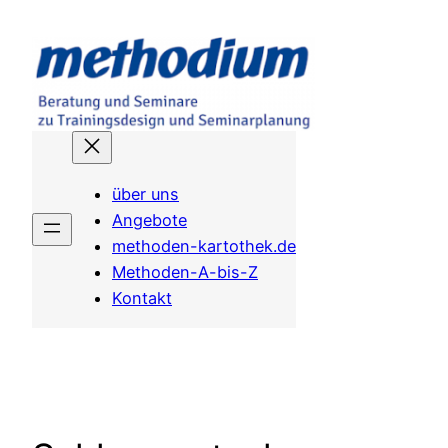
Zum
Inhalt
springen
über uns
Angebote
methoden-kartothek.de
Methoden-A-bis-Z
Kontakt