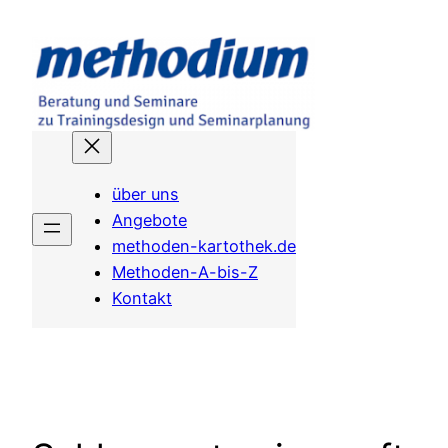
Zum
Inhalt
springen
über uns
Angebote
methoden-kartothek.de
Methoden-A-bis-Z
Kontakt